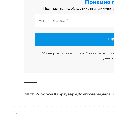
Приємно 
Підпишіться, щоб щотижня отримувати 
Ми не розсилаємо спам! Ознайомтеся з
додатк
Windows 10
Браузери
Комп'ютери
налаш
ТЕМИ: