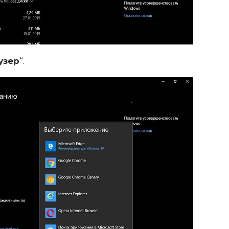
узер
“.