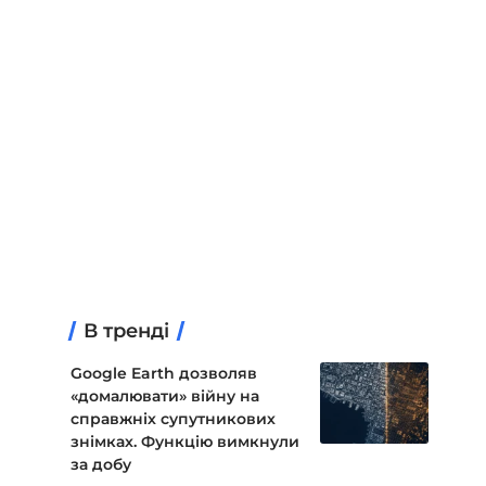
В тренді
Google Earth дозволяв
«домалювати» війну на
справжніх супутникових
знімках. Функцію вимкнули
за добу