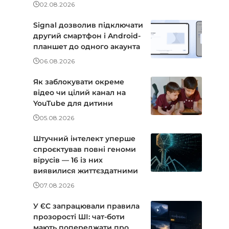
02.08.2026
Signal дозволив підключати
другий смартфон і Android-
планшет до одного акаунта
06.08.2026
Як заблокувати окреме
відео чи цілий канал на
YouTube для дитини
05.08.2026
Штучний інтелект уперше
спроєктував повні геноми
вірусів — 16 із них
виявилися життєздатними
07.08.2026
У ЄС запрацювали правила
прозорості ШІ: чат-боти
мають попереджати про