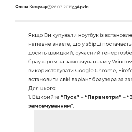
26.03.2019
Архів
Олена Кожухар
Якщо Ви купували ноутбук із встанов
напевне знаєте, що у збірці постачаєть
досить швидкий, сучасний і енергозбе
браузером за замовчуванням у Windows
використовувати Google Chrome, Firefo
встановити свій варіант браузера за з
Для цього:
1. Відкрийте
“Пуск” – “Параметри” – “
замовчуванням
“.