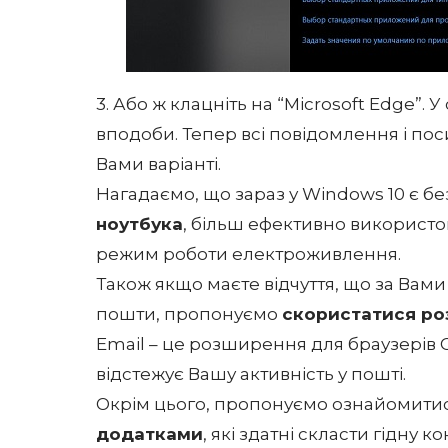
3. Або ж клацніть на “Microsoft Edge”. 
вподоби. Тепер всі повідомлення і по
Вами варіанті.
Нагадаємо, що зараз у Windows 10 є бе
ноутбука
, більш ефективно використ
режим роботи електроживлення.
Також якщо маєте відчуття, що за Вам
пошти, пропонуємо
скористатися ро
Email – це розширення для браузерів C
відстежує Вашу активність у пошті.
Окрім цього, пропонуємо ознайомити
додатками
, які здатні скласти гідну