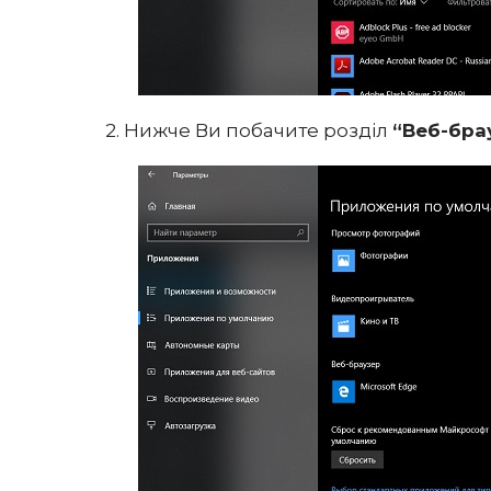
2. Нижче Ви побачите розділ
“Веб-бра