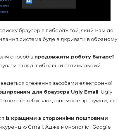
У списку браузерів виберіть той, який Вам до
силання система буде відкривати в обраному
зліч способів
продовжити роботу батареї
овувати заряд, вибравши оптимальний
и ведеться стеження засобами електронної
зширенням для браузера Ugly Email
. Ugly
hrome і Firefox, яке допоможе зрозуміти, хто
ся
із кращими з сторонніми поштовими
 конкуренцію Gmail. Адже монополіст Google