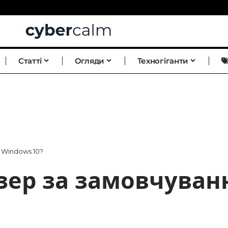
Статті
Огляди
Техногіганти
 Windows 10?
зер за замовчуван