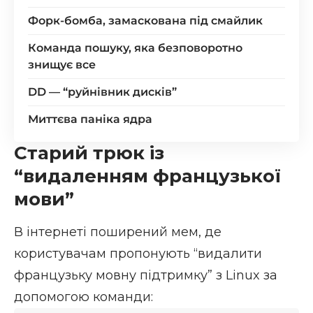
Форк-бомба, замаскована під смайлик
Команда пошуку, яка безповоротно
знищує все
DD — “руйнівник дисків”
Миттєва паніка ядра
Старий трюк із
“видаленням французької
мови”
В інтернеті поширений мем, де
користувачам пропонують “видалити
французьку мовну підтримку” з Linux за
допомогою команди: