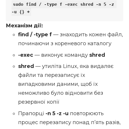
sudo find / -type f -exec shred -n 5 -z 
Механізм дії:
find / -type f
— знаходить кожен файл,
починаючи з кореневого каталогу
-exec
— виконує команду
shred
shred
— утиліта Linux, яка видаляє
файли та перезаписує їх
випадковими даними, щоб їх
неможливо було відновити без
резервної копії
Прапорці
-n 5 -z -u
повторюють
процес перезапису понад п’ять разів,