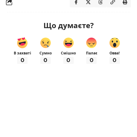
Що думаєте?
В захваті
Сумно
Смішно
Палає
Овва!
0
0
0
0
0