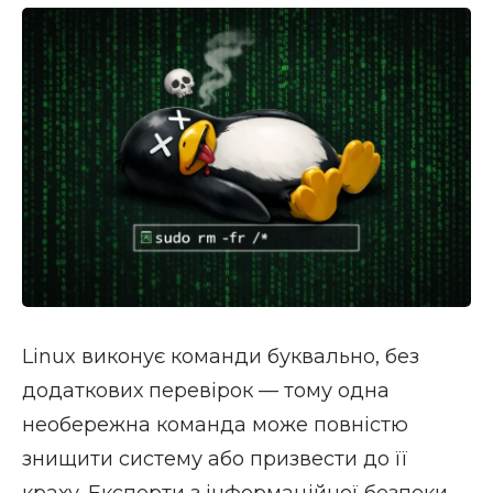
Linux виконує команди буквально, без
додаткових перевірок — тому одна
необережна команда може повністю
знищити систему або призвести до її
краху. Експерти з інформаційної безпеки