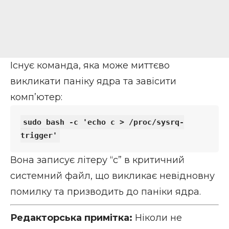
Існує команда, яка може миттєво
викликати паніку ядра та завісити
комп’ютер:
sudo bash -c 'echo c > /proc/sysrq-
Вона записує літеру “c” в критичний
системний файл, що викликає невідновну
помилку та призводить до паніки ядра.
Редакторська примітка:
Ніколи не