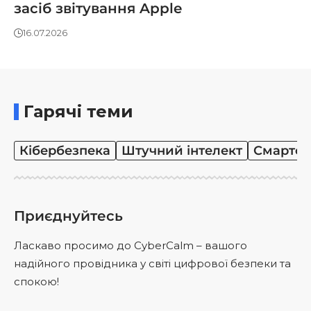
засіб звітування Apple
16.07.2026
Гарячі теми
Кібербезпека
Штучний інтелект
Смартф
Приєднуйтесь
Ласкаво просимо до CyberCalm – вашого
надійного провідника у світі цифрової безпеки та
спокою!