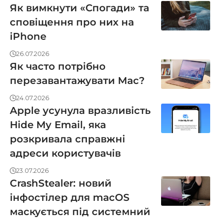
Як вимкнути «Спогади» та
сповіщення про них на
iPhone
26.07.2026
Як часто потрібно
перезавантажувати Mac?
24.07.2026
Apple усунула вразливість
Hide My Email, яка
розкривала справжні
адреси користувачів
23.07.2026
CrashStealer: новий
інфостілер для macOS
маскується під системний