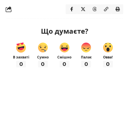
Що думаєте?
В захваті
Сумно
Смішно
Палає
Овва!
0
0
0
0
0