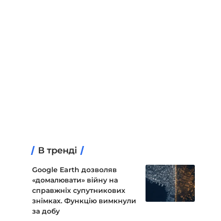
В тренді
Google Earth дозволяв
«домалювати» війну на
справжніх супутникових
знімках. Функцію вимкнули
за добу