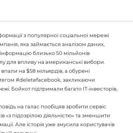
інформації з популярної соціальної мережі
мпанія, яка займається аналізом даних,
 інформацію близько 50 мільйонів
волу для впливу на американські вибори.
 впали на $58 мільярдів, а обурені
тегом #deletefacebook, закликаючи
ежі. Бойкот підтримали багато ІТ-інвесторів,
овідь на галас пообіцяв зробити сервіс
ів «з підозрілою діяльністю» та зменшити
мації. Але історія уже змусила користувачів