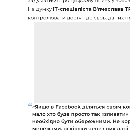
задуматися про цифрову гігієну у всесві
На думку
ІТ-спеціаліста В’ячеслава
контролювати доступ до своїх даних пр
«Якщо в Facebook діляться своїм ко
мало хто буде просто так «зливати» с
необхідно бути обережними. Не ко
мережами, оскільки через них дані