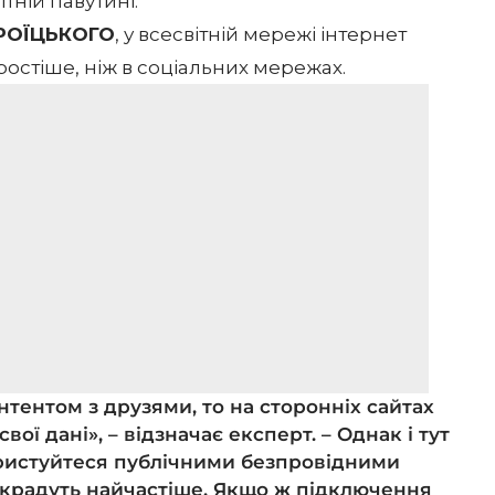
тній павутині.
 ТРОЇЦЬКОГО
, у всесвітній мережі інтернет
остіше, ніж в соціальних мережах.
нтентом з друзями, то на сторонніх сайтах
вої дані», – відзначає експерт. – Однак і тут
ристуйтеся публічними безпровідними
 крадуть найчастіше. Якщо ж підключення