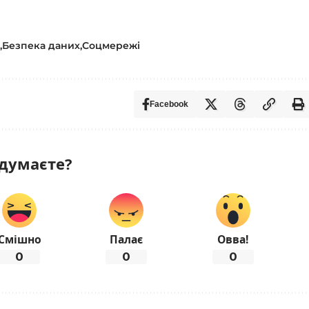
х
Безпека даних
Соцмережі
Facebook
думаєте?
Смішно
Палає
Овва!
0
0
0