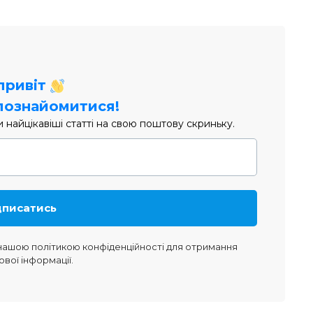
 привіт
познайомитися!
найцікавіші статті на свою поштову скриньку.
 нашою
політикою конфіденційності
для отримання
ової інформації.