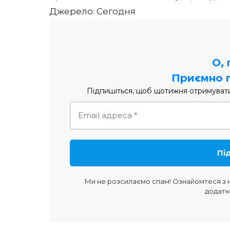
Джерело: Сегодня
О,
Приємно 
Підпишіться, щоб щотижня отримувати 
Ми не розсилаємо спам! Ознайомтеся з
додатк