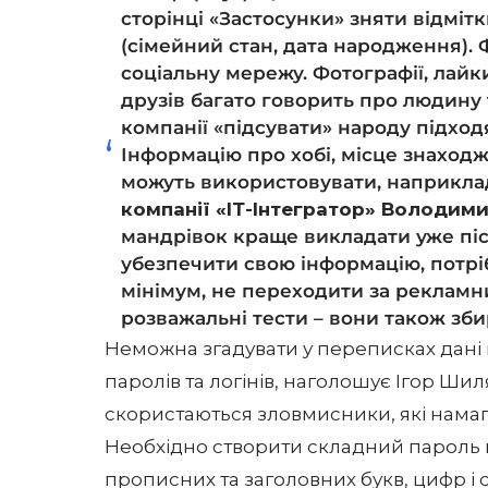
сторінці «Застосунки» зняти відмітки
(сімейний стан, дата народження). 
соціальну мережу. Фотографії, лайки
друзів багато говорить про людину 
компанії «підсувати» народу підхо
Інформацію про хобі, місце знаход
можуть використовувати, наприклад,
компанії «ІТ-Інтегратор» Володими
мандрівок краще викладати уже пі
убезпечити свою інформацію, потрі
мінімум, не переходити за реклам
розважальні тести – вони також зб
Неможна згадувати у переписках дані 
паролів та логінів, наголошує Ігор Ши
скористаються зловмисники, які намаг
Необхідно створити складний пароль мін
прописних та заголовних букв, цифр і 