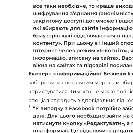
все таки необхідне, то краще виход
шифрування з’єднання (анонімність 
закритому доступі допоможе і відкл
які збирають для сайтів інформацію
браузерів кукі відключаються в на
контенту». При цьому є і інший спо
Інтернет через режим «Інкогніто», я
інформацію, вписану на сайтах. Вар
вікна на сайтах та підозрілі посила
Експерт з інфоримаційної безпеки 
заборонити соціальним мережам збир
користуватися. Тим, хто не може повні
спеціаліст радить відповідально відне
“У випадку з Facebook потрібно за
дані. Для цього необхідно зайти на 
натиснути кнопку «Редактувати», а п
платформу»). Це відключить додато