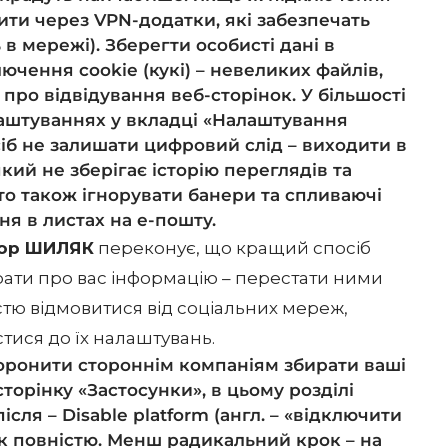
ити через VPN-додатки, які забезпечать
в мережі). Зберегти особисті дані в
ючення cookie (кукі) – невеликих файлів,
 про відвідування веб-сторінок. У більшості
лаштуваннях у вкладці «Налаштування
сіб не залишати цифровий слід – виходити в
кий не зберігає історію переглядів та
то також ігнорувати банери та спливаючі
ння в листах на е-пошту.
Ігор ШИЛЯК
переконує, що кращий спосіб
ати про вас інформацію – перестати ними
стю відмовитися від соціальних мереж,
стися до їх налаштувань.
боронити стороннім компаніям збирати ваші
сторінку «Застосунки», в цьому розділі
ісля – Disable platform (англ. – «відключити
к повністю. Менш радикальний крок – на