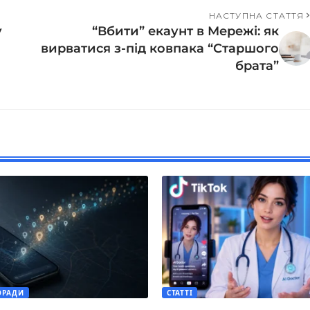
НАСТУПНА СТАТТЯ
у
“Вбити” екаунт в Мережі: як
вирватися з-під ковпака “Старшого
брата”
ОРАДИ
СТАТТІ