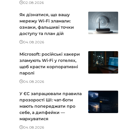
02.08.2026
Як дізнатися, що вашу
мережу Wi-Fi зламали:
ознаки, фальшиві точки
доступу та план дій
04.08.2026
Microsoft: російські хакери
зламують Wi-Fi у готелях,
щоб красти корпоративні
паролі
04.08.2026
У ЄС запрацювали правила
прозорості ШІ: чат-боти
мають попереджати про
себе, а дипфейки —
маркуватися
04.08.2026