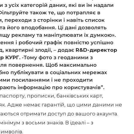
 з усіх категорій даних, які ви їм надали
Фільтруйте також те, що потрапляє в
, переходи з сторінки і навіть список
та його вподобання. Ці дані дозволять
дящу рекламу та маніпулювати їх думкою».
ження і робочий графік повністю успішно
 квартирні злодії, – додає
R&D-директор
р КУРГ.
-Тому фото з геоданими з
сля повернення. Щоб максимально
бно публікувати в соціальних мережах
ними посиланнями і не проходити
ирають інформацію про користувачів”.
паспорту, прописки, банківських карт,
ляк. Адже немає гарантій, що цими даними не
аються отримати доступ до вашого акаунта.
імум з восьми знаків. В ідеалі – з
символів.