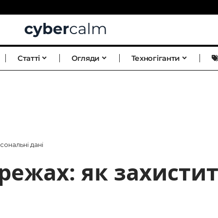
Статті
Огляди
Техногіганти
сональні дані
режах: як захисти