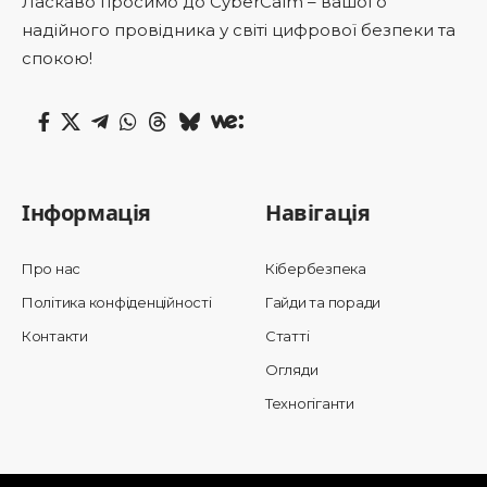
Ласкаво просимо до CyberCalm – вашого
надійного провідника у світі цифрової безпеки та
спокою!
Інформація
Навігація
Про нас
Кібербезпека
Політика конфіденційності
Гайди та поради
Контакти
Статті
Огляди
Техногіганти