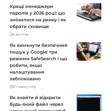
Кращі менеджери
паролів у 2026 році: що
змінилося на ринку і як
обрати сховище
4 дні тому
Як вимкнути безпечний
пошук у Google: три
режими SafeSearch і що
робити, якщо
налаштування
заблоковано
21 годину тому
Як знайти й відкрити
будь-який файл через
командний рядок: cmd,