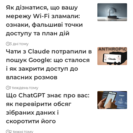
Як дізнатися, що вашу
мережу Wi-Fi зламали:
ознаки, фальшиві точки
доступу та план дій
3 дні тому
Чати з Claude потрапили в
пошук Google: що сталося
і як закрити доступ до
власних розмов
1 тиждень тому
Що ChatGPT знає про вас:
як перевірити обсяг
зібраних даних і
скоротити його
2 тижні тому