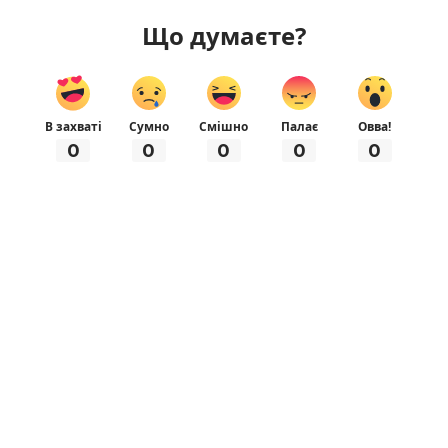
Що думаєте?
В захваті
Сумно
Смішно
Палає
Овва!
0
0
0
0
0