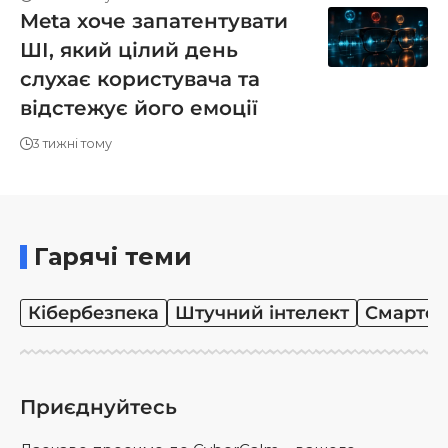
Meta хоче запатентувати
ШІ, який цілий день
слухає користувача та
відстежує його емоції
3 тижні тому
Гарячі теми
Кібербезпека
Штучний інтелект
Смартф
Приєднуйтесь