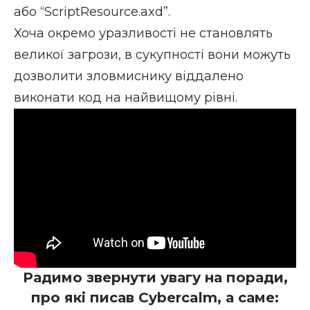
або “ScriptResource.axd”.
Хоча окремо уразливості не становлять
великої загрози, в сукупності вони можуть
дозволити зловмиснику віддалено
виконати код на найвищому рівні.
Радимо звернути увагу на поради,
про які писав Cybercalm, а саме: