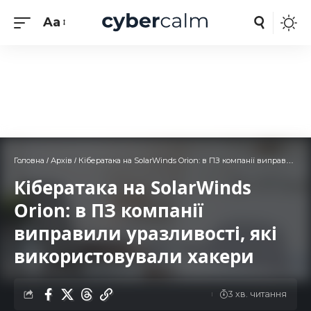
Aa
Головна
Архів
Кібератака на SolarWinds Orion: в ПЗ компанії виправили уразливості, які використовували хакери
/
/
Кібератака на SolarWinds
Orion: в ПЗ компанії
виправили уразливості, які
використовували хакери
3 хв. читання