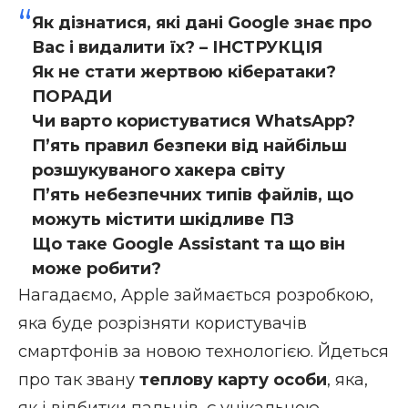
Як дізнатися, які дані Google знає про
Вас і видалити їх? – ІНСТРУКЦІЯ
Як не стати жертвою кібератаки?
ПОРАДИ
Чи варто користуватися WhatsApp?
П’ять правил безпеки від найбільш
розшукуваного хакера світу
П’ять небезпечних типів файлів, що
можуть містити шкідливе ПЗ
Що таке Google Assistant та що він
може робити?
Нагадаємо, Apple займається розробкою,
яка буде розрізняти користувачів
смартфонів за новою технологією. Йдеться
про так звану
теплову карту особи
, яка,
як і відбитки пальців, є унікальною.