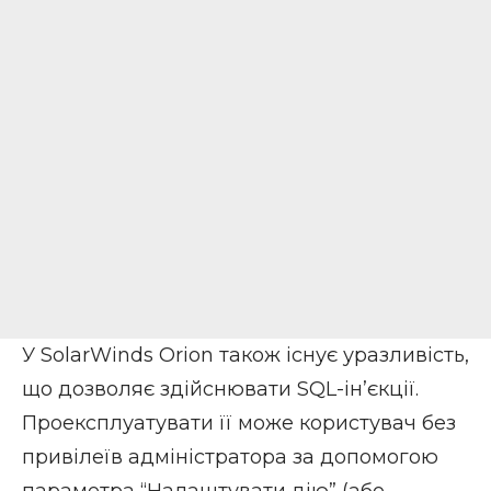
У SolarWinds Orion також існує уразливість,
що дозволяє здійснювати SQL-ін’єкції.
Проексплуатувати її може користувач без
привілеїв адміністратора за допомогою