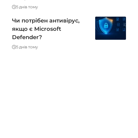
5 днів тому
Чи потрібен антивірус,
якщо є Microsoft
Defender?
5 днів тому