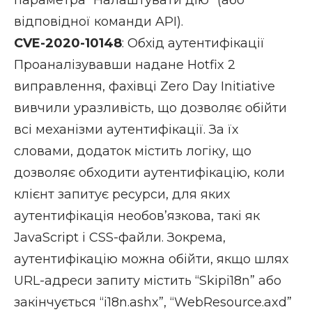
параметра “Налаштувати дію” (або
відповідної команди API).
CVE-2020-10148
: Обхід аутентифікації
Проаналізувавши надане Hotfix 2
виправлення, фахівці Zero Day Initiative
вивчили уразливість, що дозволяє обійти
всі механізми аутентифікації. За їх
словами, додаток містить логіку, що
дозволяє обходити аутентифікацію, коли
клієнт запитує ресурси, для яких
аутентифікація необов’язкова, такі як
JavaScript і CSS-файли. Зокрема,
аутентифікацію можна обійти, якщо шлях
URL-адреси запиту містить “Skipi18n” або
закінчується “i18n.ashx”, “WebResource.axd”