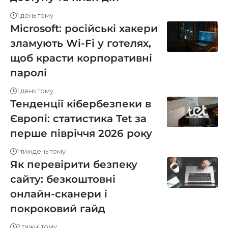
1 день тому
Microsoft: російські хакери
зламують Wi-Fi у готелях,
щоб красти корпоративні
паролі
1 день тому
Тенденції кібербезпеки в
Європі: статистика Tet за
перше півріччя 2026 року
1 тиждень тому
Як перевірити безпеку
сайту: безкоштовні
онлайн-сканери і
покроковий гайд
2 тижні тому