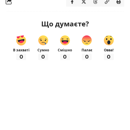
Що думаєте?
В захваті
Сумно
Смішно
Палає
Овва!
0
0
0
0
0