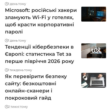
1 день тому
Microsoft: російські хакери
зламують Wi-Fi у готелях,
щоб красти корпоративні
паролі
1 день тому
Тенденції кібербезпеки в
Європі: статистика Tet за
перше півріччя 2026 року
1 тиждень тому
Як перевірити безпеку
сайту: безкоштовні
онлайн-сканери і
покроковий гайд
2 тижні тому