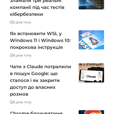
зламали три реальні
компанії під час тестів
кібербезпеки
5 днів тому
Як встановити WSL у
Windows 11 і Windows 10:
покрокова інструкція
6 днів тому
Чати з Claude потрапили
в пошук Google: що
сталося і як закрити
доступ до власних
розмов
6 днів тому
Chrome блокуватиме