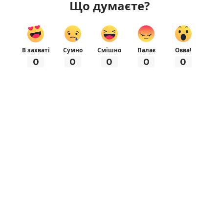
Що думаєте?
В захваті
Сумно
Смішно
Палає
Овва!
0
0
0
0
0