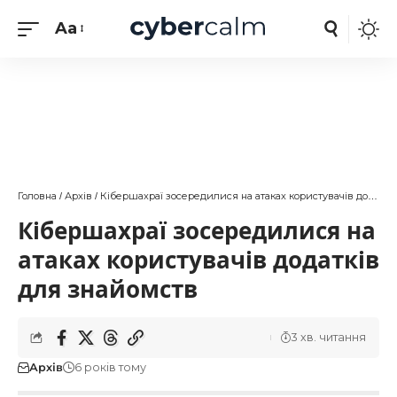
Aa
Головна
Архів
Кібершахраї зосередилися на атаках користувачів додатків для знайомств
/
/
Кібершахраї зосередилися на
атаках користувачів додатків
для знайомств
3 хв. читання
Архів
6 років тому