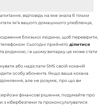
питання, відповідь на яке знала б тільки
итати ім’я вашого домашнього улюбленця,
ходження близької людини, щоб перевірити,
ть телефоном. Сьогодні прийнято
ділитися
та родиною, і в цьому випадку це може стати
увати або надіслати SMS своїй коханій
рдити особу абонента. Якщо ваша кохана
домлення, але не розуміє, про що ви
серйозні фінансові рішення, подумайте про
ми з кібербезпеки та проконсультуватися