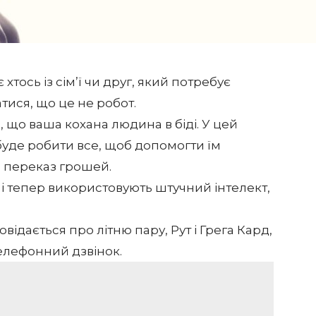
хтось із сім’ї чи друг, який потребує
тися, що це не робот.
, що ваша кохана людина в біді. У цей
буде робити все, щоб допомогти їм
и переказ грошей.
 і тепер використовують штучний інтелект,
відається про літню пару, Рут і Грега Кард,
елефонний дзвінок.