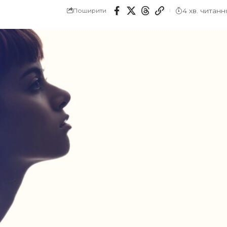
4 хв. читанн
Поширити