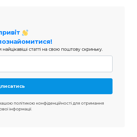
 привіт
познайомитися!
найцікавіші статті на свою поштову скриньку.
 нашою
політикою конфіденційності
для отримання
ової інформації.