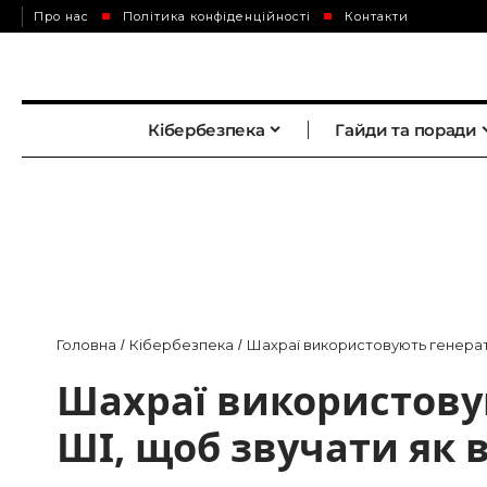
Про нас
Політика конфіденційності
Контакти
Кібербезпека
Гайди та поради
Головна
Кібербезпека
Шахраї використовують генерато
/
/
Шахраї використову
ШІ, щоб звучати як 