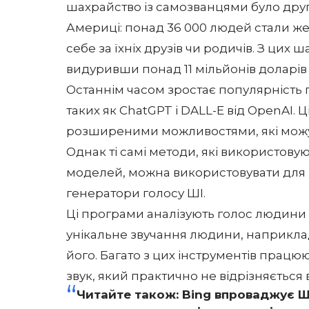
шахрайство із самозванцями було дру
Америці: понад 36 000 людей стали жер
себе за їхніх друзів чи родичів. З цих 
видуривши понад 11 мільйонів доларів
Останнім часом зростає популярність 
таких як ChatGPT і DALL-E від
OpenAI
. 
розширеними можливостями, які можут
Однак ті самі методи, які використов
моделей, можна використовувати для 
генератори голосу ШІ.
Ці програми аналізують голос людини н
унікальне звучання людини, наприклад
його. Багато з цих інструментів працю
звук, який практично не відрізняється
Читайте також:
Bing впроваджує ШІ