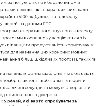
гим за популярністю кіберзлочином в
твами дзвінків від шахраїв, які видавали
шахрайств 5100 відбулися по телефону,
 у людей, за даними FTC.
програм генеративного штучного інтелекту,
Ці програми в основному асоціюються з їх
ь підвищити продуктивність користувачів.
уються для навчання цих корисних мовних
навчання більш шкідливих програм, таких як
а наявність різних шаблонів, які складають
 тембр та акцент, щоб потім відтворити
ють за лічені секунди та можуть створювати
 від оригінального джерела.
: 5 речей, які варто спробувати за