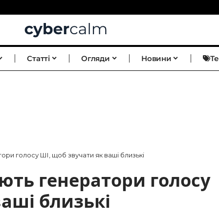
Статті
Огляди
Новини
Т
ри голосу ШІ, щоб звучати як ваші близькі
ють генератори голосу
ваші близькі