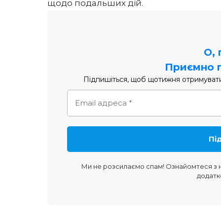
щодо подальших дій.
О,
Приємно 
Підпишіться, щоб щотижня отримувати 
Ми не розсилаємо спам! Ознайомтеся з
додатк