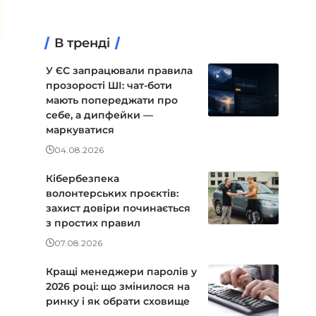
В тренді
У ЄС запрацювали правила
прозорості ШІ: чат-боти
мають попереджати про
себе, а дипфейки —
маркуватися
04.08.2026
Кібербезпека
волонтерських проєктів:
захист довіри починається
з простих правил
07.08.2026
Кращі менеджери паролів у
2026 році: що змінилося на
ринку і як обрати сховище