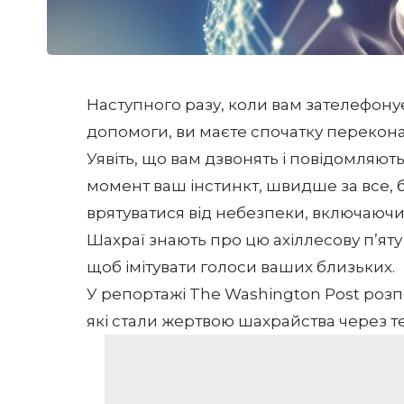
Наступного разу, коли вам зателефонує 
допомоги, ви маєте спочатку перекона
Уявіть, що вам дзвонять і повідомляють
момент ваш інстинкт, швидше за все, 
врятуватися від небезпеки, включаюч
Шахраї знають про цю ахіллесову п’яту
щоб імітувати голоси ваших близьких.
У репортажі
The Washington Post
розпо
які стали жертвою шахрайства через т