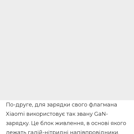
По-друге, для зарядки свого флагмана
Xiaomi використовує так звану GaN-
зарядку. Це блок живлення, в основі якого
лежать галій-нітридні напівпровідники.