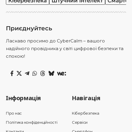
Кібербезпека
Штучний інтелект
Смартф
Приєднуйтесь
Ласкаво просимо до CyberCalm – вашого
надійного провідника у світі цифрової безпеки та
спокою!
Інформація
Навігація
Про нас
Кібербезпека
Політика конфіденційності
Сервіси
Контакти
Смартфон