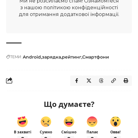
Ми не розсилаємо спам! Ознайомтеся
з нашою
політикою конфіденційності
для отримання додаткової інформації.
Android
зарядка
рейтинг
Смартфони
ТЕМИ:
Що думаєте?
В захваті
Сумно
Смішно
Палає
Овва!