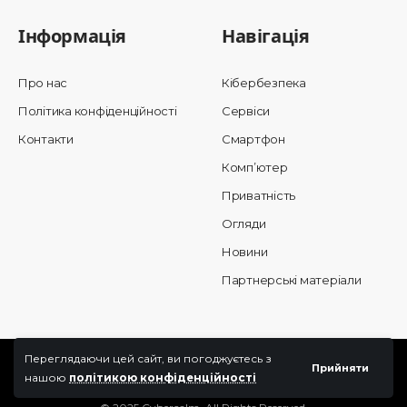
Інформація
Навігація
Про нас
Кібербезпека
Політика конфіденційності
Сервіси
Контакти
Смартфон
Комп’ютер
Приватність
Огляди
Новини
Партнерські матеріали
Переглядаючи цей сайт, ви погоджуєтесь з
Прийняти
нашою
політикою конфіденційності