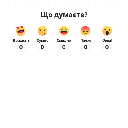
Що думаєте?
В захваті
Сумно
Смішно
Палає
Овва!
0
0
0
0
0