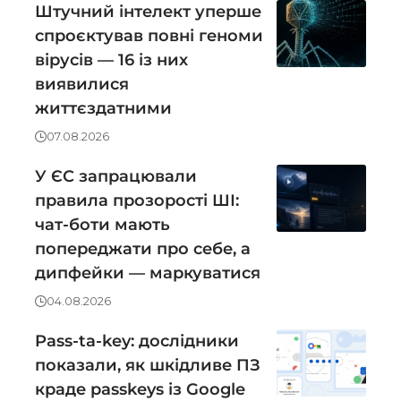
Штучний інтелект уперше
спроєктував повні геноми
вірусів — 16 із них
виявилися
життєздатними
07.08.2026
У ЄС запрацювали
правила прозорості ШІ:
чат-боти мають
попереджати про себе, а
дипфейки — маркуватися
04.08.2026
Pass-ta-key: дослідники
показали, як шкідливе ПЗ
краде passkeys із Google