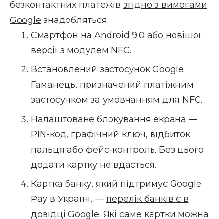
безконтактних платежів
згідно з вимогами
Google
знадобляться:
Смартфон на Android 9.0 або новішої
версії з модулем NFC.
Встановлений застосунок Google
Гаманець, призначений платіжним
застосунком за умовчанням для NFC.
Налаштоване блокування екрана —
PIN-код, графічний ключ, відбиток
пальця або фейс-контроль. Без цього
додати картку не вдасться.
Картка банку, який підтримує Google
Pay в Україні, —
перелік банків є в
довідці Google
. Які саме картки можна