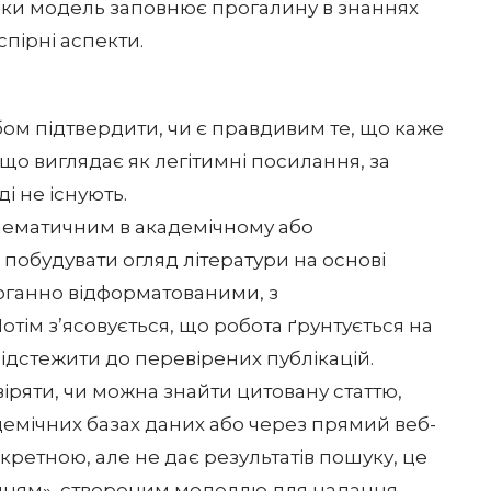
льки модель заповнює прогалину в знаннях
спірні аспекти.
ом підтвердити, чи є правдивим те, що каже
 що виглядає як легітимні посилання, за
і не існують.
лематичним в академічному або
 побудувати огляд літератури на основі
доганно відформатованими, з
тім з’ясовується, що робота ґрунтується на
ідстежити до перевірених публікацій.
ряти, чи можна знайти цитовану статтю,
демічних базах даних або через прямий веб-
кретною, але не дає результатів пошуку, це
нням», створеним моделлю для надання