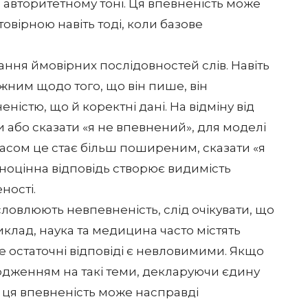
 авторитетному тоні. Ця впевненість може
овірною навіть тоді, коли базове
ання ймовірних послідовностей слів. Навіть
жним щодо того, що він пише, він
ністю, що й коректні дані. На відміну від
 або сказати «я не впевнений», для моделі
часом це стає більш поширеним, сказати «я
вноцінна відповідь створює видимість
ності.
исловлюють невпевненість, слід очікувати, що
клад, наука та медицина часто містять
де остаточні відповіді є невловимими. Якщо
рдженням на такі теми, декларуючи єдину
 ця впевненість може насправді