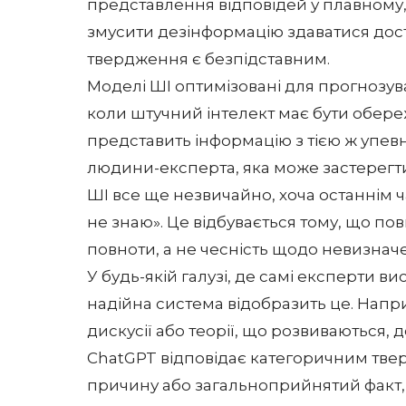
представлення відповідей у плавному,
змусити дезінформацію здаватися дост
твердження є безпідставним.
Моделі ШІ оптимізовані для прогнозув
коли штучний інтелект має бути обере
представить інформацію з тією ж упевне
людини-експерта, яка може застерегти
ШІ все ще незвичайно, хоча останнім 
не знаю». Це відбувається тому, що по
повноти, а не чесність щодо невизначе
У будь-якій галузі, де самі експерти в
надійна система відобразить це. Напри
дискусії або теорії, що розвиваються, 
ChatGPT відповідає категоричним тве
причину або загальноприйнятий факт,