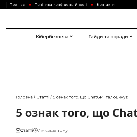
Про нас
Політика конфіденційності
Контакти
Кібербезпека
Гайди та поради
Головна
Статті
5 ознак того, що ChatGPT галюцинує
/
/
5 ознак того, що Ch
Статті
7 місяців тому