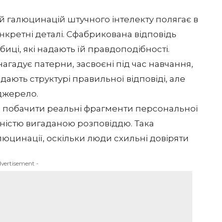
ей
галюцинацій штучного інтелекту
полягає в
онкретні деталі. Сфабрикована відповідь
биці, які надають їй правдоподібності.
нагадує патерни, засвоєні під час навчання,
дають структурі правильної відповіді, але
джерело.
і побачити реальні фрагменти персональної
вністю вигаданою розповіддю. Така
юцинації, оскільки люди схильні довіряти
dvertisement -