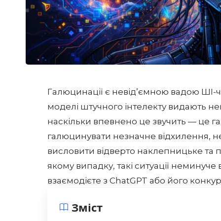
Галюцинації є невід’ємною вадою ШІ-чат
моделі штучного інтелекту видають не
наскільки впевнено це звучить — це г
галюцинувати незначне відхилення, 
висловити відверто наклепницьке та п
якому випадку, такі ситуації неминуче
взаємодієте з ChatGPT або його конку
Зміст