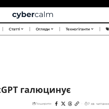
Статті
Огляди
Техногіганти
atGPT галюцинує
7 хв. читанн
Поширити