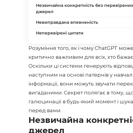
Незвичайна конкретність без перевірени
джерел
Невиправдана впевненість
Неперевірені цитати
Розуміння того, як і чому ChatGPT мож
критично важливим для всіх, хто бажає
Оскільки ці системи генерують відпові
наступним на основі патернів у навчал
інформації, вони можуть звучати пере
вигаданими. Секрет полягає в тому, щ
галюцинації
в будь-який момент і шука
перед вами.
Незвичайна конкретні
джерел