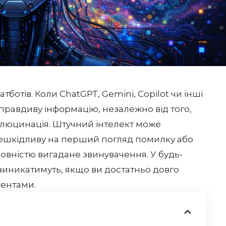
ботів. Коли ChatGPT, Gemini, Copilot чи інші
правдиву інформацію, незалежно від того,
алюцинація. Штучний інтелект може
нешкідливу на перший погляд помилку або
овністю вигадане звинувачення. У будь-
 виникатимуть, якщо ви достатньо довго
рентами.