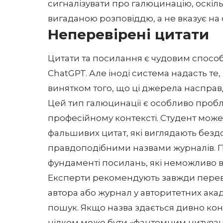
сигналізувати про галюцинацію, оскі
вигаданою розповіддю, а не вказує на 
Неперевірені цитати
Цитати та посилання є чудовим способ
ChatGPT. Але іноді система надасть те,
винятком того, що ці джерела насправд
Цей тип галюцинації є особливо проб
професійному контексті. Студент може
фальшивих цитат, які виглядають без
правдоподібними назвами журналів. По
фундаменті посилань, які неможливо в
Експерти рекомендують завжди переві
автора або журнал у авторитетних ака
пошук. Якщо назва здається дивно кон
цілком може бути «фантомним цитува