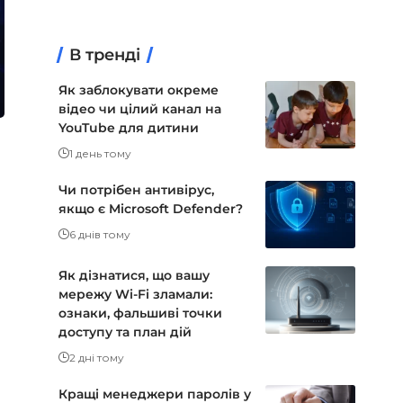
В тренді
Як заблокувати окреме
відео чи цілий канал на
YouTube для дитини
1 день тому
Чи потрібен антивірус,
якщо є Microsoft Defender?
6 днів тому
Як дізнатися, що вашу
мережу Wi-Fi зламали:
ознаки, фальшиві точки
доступу та план дій
2 дні тому
Кращі менеджери паролів у