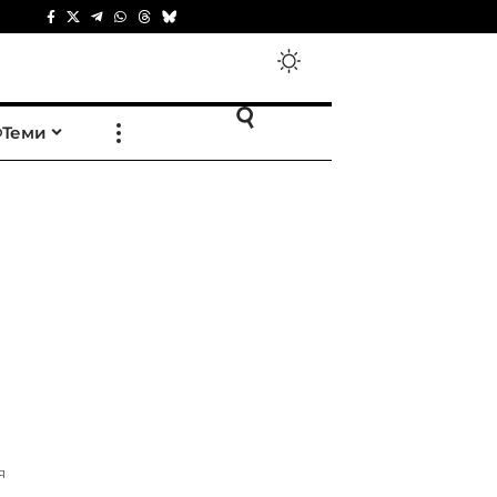
Теми
я