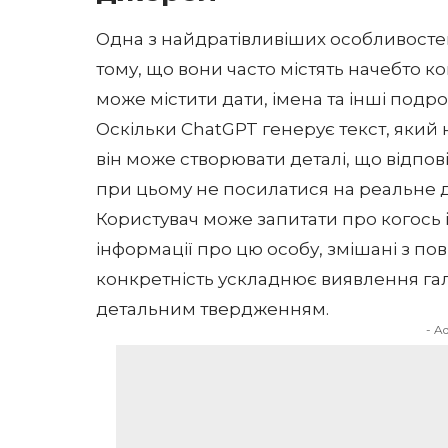
Одна з найдратівливіших особливост
тому, що вони часто містять начебто к
може містити дати, імена та інші подро
Оскільки ChatGPT генерує текст, який 
він може створювати деталі, що відпові
при цьому не посилатися на реальне 
Користувач може запитати про когось 
інформації про цю особу, змішані з по
конкретність ускладнює виявлення гал
детальним твердженням.
- A