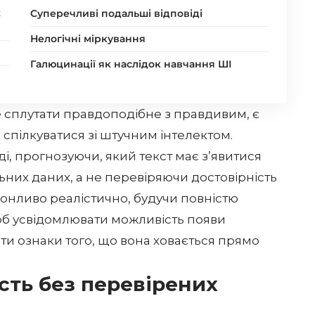
х
Суперечливі подальші відповіді
Нелогічні міркування
Галюцинації як наслідок навчання ШІ
е сплутати правдоподібне з правдивим, є
 спілкуватися зі штучним інтелектом.
ді, прогнозуючи, який текст має з’явитися
ьних даних, а не перевіряючи достовірність
конливо реалістично, будучи повністю
об усвідомлювати можливість появи
ти ознаки того, що вона ховається прямо
сть без перевірених