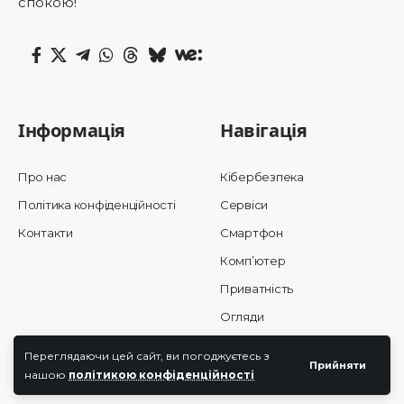
спокою!
Інформація
Навігація
Про нас
Кібербезпека
Політика конфіденційності
Сервіси
Контакти
Смартфон
Комп’ютер
Приватність
Огляди
Новини
Переглядаючи цей сайт, ви погоджуєтесь з
Прийняти
Партнерські матеріали
нашою
політикою конфіденційності