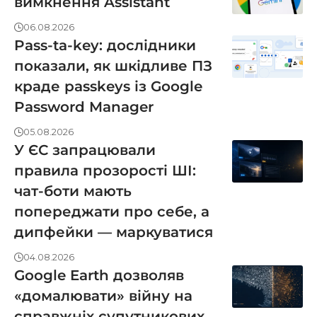
вимкнення Assistant
06.08.2026
Pass-ta-key: дослідники
показали, як шкідливе ПЗ
краде passkeys із Google
Password Manager
05.08.2026
У ЄС запрацювали
правила прозорості ШІ:
чат-боти мають
попереджати про себе, а
дипфейки — маркуватися
04.08.2026
Google Earth дозволяв
«домалювати» війну на
справжніх супутникових