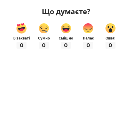
Що думаєте?
В захваті
Сумно
Смішно
Палає
Овва!
0
0
0
0
0