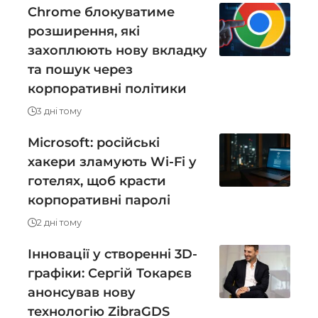
Chrome блокуватиме
розширення, які
захоплюють нову вкладку
та пошук через
корпоративні політики
3 дні тому
Microsoft: російські
хакери зламують Wi-Fi у
готелях, щоб красти
корпоративні паролі
2 дні тому
Інновації у створенні 3D-
графіки: Сергій Токарєв
анонсував нову
технологію ZibraGDS