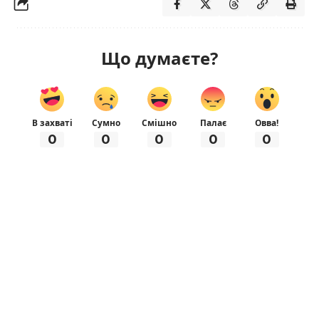
Що думаєте?
В захваті
Сумно
Смішно
Палає
Овва!
0
0
0
0
0