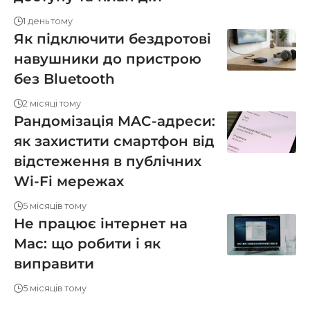
1 день тому
Як підключити бездротові
навушники до пристрою
без Bluetooth
2 місяці тому
Рандомізація MAC-адреси:
як захистити смартфон від
відстеження в публічних
Wi-Fi мережах
5 місяців тому
Не працює інтернет на
Mac: що робити і як
виправити
5 місяців тому