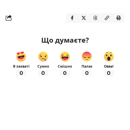
Що думаєте?
В захваті
Сумно
Смішно
Палає
Овва!
0
0
0
0
0