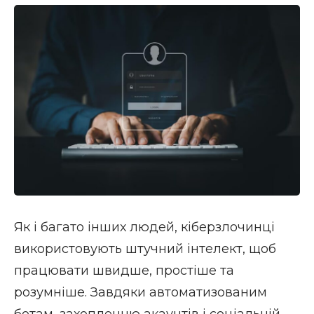
Як і багато інших людей, кіберзлочинці
використовують штучний інтелект, щоб
працювати швидше, простіше та
розумніше. Завдяки автоматизованим
ботам, захопленню акаунтів і соціальній