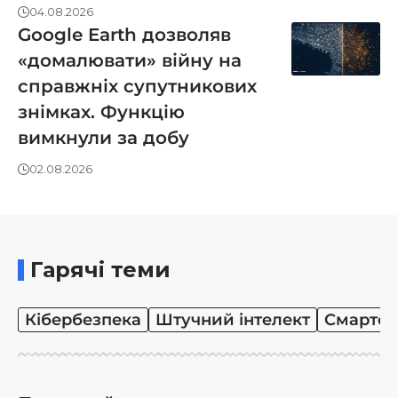
04.08.2026
Google Earth дозволяв
«домалювати» війну на
справжніх супутникових
знімках. Функцію
вимкнули за добу
02.08.2026
Гарячі теми
Кібербезпека
Штучний інтелект
Смартф