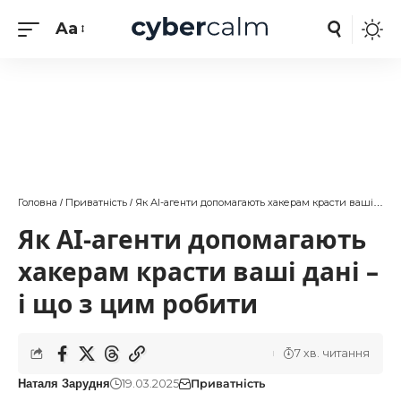
Aa
Головна
Приватність
Як АІ-агенти допомагають хакерам красти ваші дані – і що з цим робити
/
/
Як АІ-агенти допомагають
хакерам красти ваші дані –
і що з цим робити
7 хв. читання
19.03.2025
Приватність
Наталя Зарудня