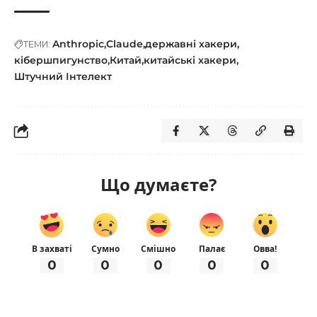
Anthropic
Claude
державні хакери
ТЕМИ:
кібершпигунство
Китай
китайські хакери
Штучний Інтелект
Що думаєте?
В захваті
Сумно
Смішно
Палає
Овва!
0
0
0
0
0