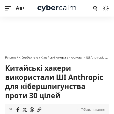
Aa
Головна
Кібербезпека
Китайські хакери використали ШІ Anthropic для кібершпигунства проти 30 цілей
/
/
Китайські хакери
використали ШІ Anthropic
для кібершпигунства
проти 30 цілей
5 хв. читання