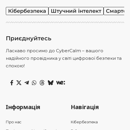
Кібербезпека
Штучний інтелект
Смартф
Приєднуйтесь
Ласкаво просимо до CyberCalm – вашого
надійного провідника у світі цифрової безпеки та
спокою!
Інформація
Навігація
Про нас
Кібербезпека