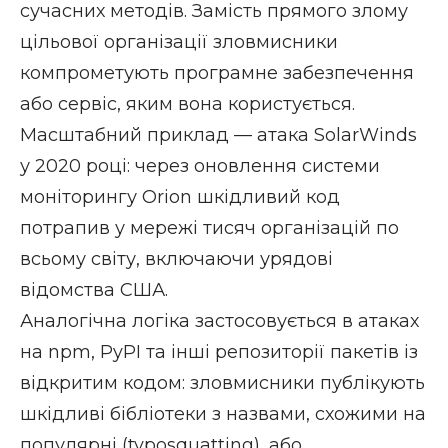
сучасних методів. Замість прямого злому
цільової організації зловмисники
компрометують програмне забезпечення
або сервіс, яким вона користується.
Масштабний приклад — атака
SolarWinds
у 2020 році: через оновлення системи
моніторингу Orion шкідливий код
потрапив у мережі тисяч організацій по
всьому світу, включаючи урядові
відомства США.
Аналогічна логіка застосовується в атаках
на npm, PyPI та інші репозиторії пакетів із
відкритим кодом: зловмисники публікують
шкідливі бібліотеки з назвами, схожими на
популярні (typosquatting), або