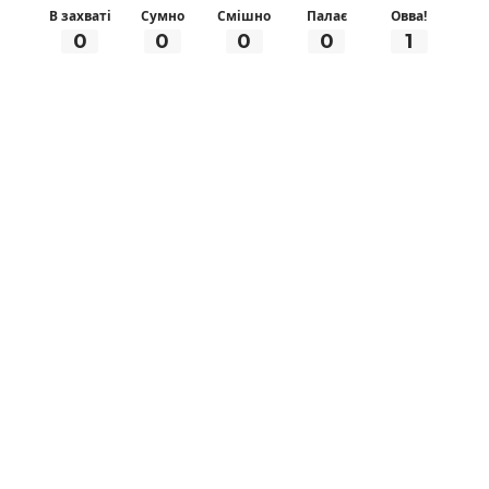
В захваті
Сумно
Смішно
Палає
Овва!
0
0
0
0
1