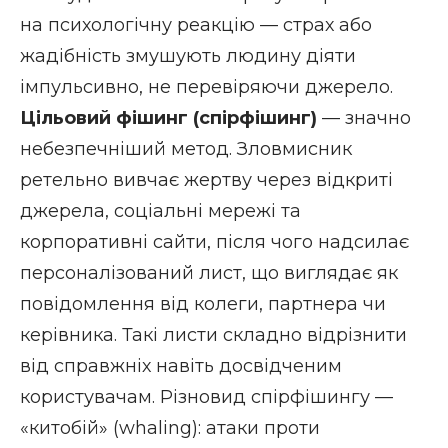
на психологічну реакцію — страх або
жадібність змушують людину діяти
імпульсивно, не перевіряючи джерело.
Цільовий фішинг (спірфішинг)
— значно
небезпечніший метод. Зловмисник
ретельно вивчає жертву через відкриті
джерела, соціальні мережі та
корпоративні сайти, після чого надсилає
персоналізований лист, що виглядає як
повідомлення від колеги, партнера чи
керівника. Такі листи складно відрізнити
від справжніх навіть досвідченим
користувачам. Різновид спірфішингу —
«китобій» (whaling): атаки проти